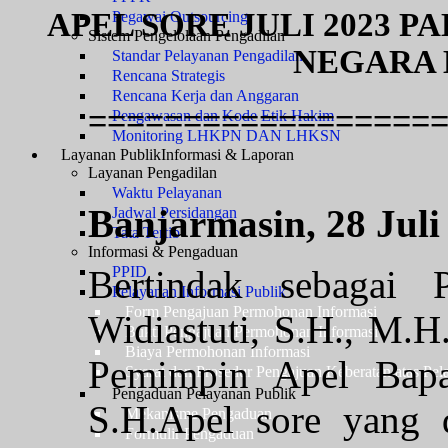
APEL SORE JULI 2023 
Pegawai Outsourcing
Sistem Pengelolaan Pengadilan
NEGARA 
Standar Pelayanan Pengadilan
Rencana Strategis
Rencana Kerja dan Anggaran
==================
Pengawasan dan Kode Etik Hakim
Monitoring LHKPN DAN LHKSN
Layanan Publik
Informasi & Laporan
Layanan Pengadilan
Waktu Pelayanan
Banjarmasin, 28 Juli
Jadwal Persidangan
Tata Tertib
Informasi & Pengaduan
Bertindak sebagai
PPID
Pelayanan Informasi Publik
Form Pengajuan Permohonan Informasi
Widiastuti, S.H., M.H
Bukti Pengajuan Permohonan Informasi
Biaya Permohonan Informasi
Pemimpin Apel Bapa
Syarat dan Prosedur Pengajuan Keberatan atas Pel
Pengaduan Pelayanan Publik
S.H.Apel sore yang d
Mekanisme Pengaduan
Formulir Pengaduan