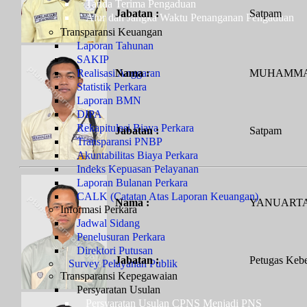
Tanda Terima Pengaduan
Jabatan :
Satpam
Alur dan Jangka Waktu Penanganan Pengaduan
Transparansi Keuangan
Laporan Tahunan
SAKIP
Realisasi Anggaran
Nama :
MUHAMMA
Statistik Perkara
Laporan BMN
DIPA
Rekapitulasi Biaya Perkara
Jabatan :
Satpam
Transparansi PNBP
Akuntabilitas Biaya Perkara
Indeks Kepuasan Pelayanan
Laporan Bulanan Perkara
CALK (Catatan Atas Laporan Keuangan)
Nama :
YANUART
Informasi Perkara
Jadwal Sidang
Penelusuran Perkara
Direktori Putusan
Jabatan :
Petugas Kebe
Survey Pelayanan Publik
Transparansi Kepegawaian
Persyaratan Usulan
Persyaratan Usulan CPNS Menjadi PNS