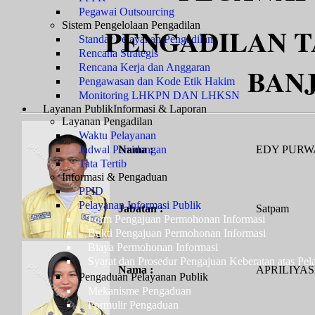
Pegawai Outsourcing
Sistem Pengelolaan Pengadilan
PENGADILAN T
Standar Pelayanan Pengadilan
Rencana Strategis
Rencana Kerja dan Anggaran
BAN
Pengawasan dan Kode Etik Hakim
Monitoring LHKPN DAN LHKSN
Layanan Publik
Informasi & Laporan
Layanan Pengadilan
Waktu Pelayanan
Jadwal Persidangan
Nama :
EDY PUR
Tata Tertib
Informasi & Pengaduan
PPID
Pelayanan Informasi Publik
Jabatan :
Satpam
Form Pengajuan Permohonan Informasi
Bukti Pengajuan Permohonan Informasi
Biaya Permohonan Informasi
Syarat dan Prosedur Pengajuan Keberatan atas Pel
Nama :
APRILIYAS
Pengaduan Pelayanan Publik
Mekanisme Pengaduan
Formulir Pengaduan