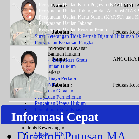
Persyaratan Usulan Kartu Pegawai (KARPEG)
Nama :
RAHMALIA
Persyaratan Usulan Tabungan dan Asuransi (TAS
Persyaratan Usulan Kartu Suami (KARSU) atau Ka
Persyaratan Usulan Jabatan
Persyaratan Usulan Pensiun Penuh
Jabatan :
Petugas Kebe
Surat Keterangan Tidak Pernah Dijatuhi Hukuman Di
Persyaratan Kenaikan Pangkat
Layanan Hukum
Prosedur Layanan
Prodeo & Bantuan Hukum
Nama :
ANGGIKA 
Prodeo - Berperkara Gratis
Pos Bantuan Hukum
Layanan Perkara
Panjar Biaya Perkara
Tarif PNBP
Jabatan :
Petugas Kebe
Pengajuan Gugatan
Pengajuan Permohonan
Pengajuan Upaya Hukum
Pendaftaran Surat Kuasa
Informasi Cepat
Infografis E-Court
Pengembalian Sisa Panjar
Jenis Kewenangan
Direktori Putusan MA
Sengketa TUN