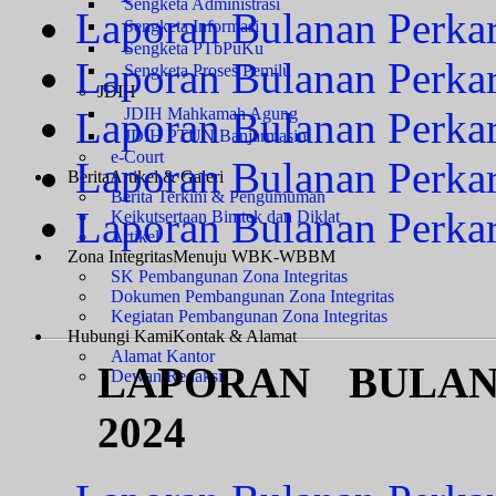
Sengketa Administrasi
Laporan Bulanan Perka
Sengketa Informasi
Sengketa PTbPuKu
Laporan Bulanan Perka
Sengketa Proses Pemilu
JDIH
Laporan Bulanan Perka
JDIH Mahkamah Agung
JDIH PTUN Banjarmasin
e-Court
Laporan Bulanan Perka
Berita
Artikel & Galeri
Berita Terkini & Pengumuman
Laporan Bulanan Perka
Keikutsertaan Bimtek dan Diklat
Artikel
Zona Integritas
Menuju WBK-WBBM
SK Pembangunan Zona Integritas
Dokumen Pembangunan Zona Integritas
Kegiatan Pembangunan Zona Integritas
Hubungi Kami
Kontak & Alamat
Alamat Kantor
LAPORAN BULA
Dewan Redaksi
2024