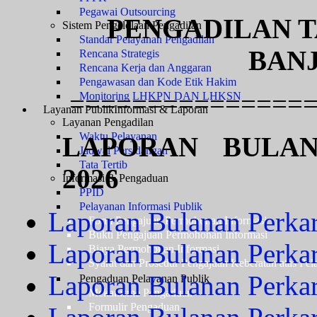
Pegawai Outsourcing
PENGADILAN T
Sistem Pengelolaan Pengadilan
Standar Pelayanan Pengadilan
BAN
Rencana Strategis
Rencana Kerja dan Anggaran
Pengawasan dan Kode Etik Hakim
================
Monitoring LHKPN DAN LHKSN
Layanan Publik
Informasi & Laporan
Layanan Pengadilan
Waktu Pelayanan
LAPORAN BULA
Jadwal Persidangan
Tata Tertib
2026
Informasi & Pengaduan
PPID
Pelayanan Informasi Publik
Laporan Bulanan Perkar
Form Pengajuan Permohonan Informasi
Bukti Pengajuan Permohonan Informasi
Laporan Bulanan Perkar
Biaya Permohonan Informasi
Syarat dan Prosedur Pengajuan Keberatan atas Pel
Laporan Bulanan Perka
Pengaduan Pelayanan Publik
Mekanisme Pengaduan
Formulir Pengaduan