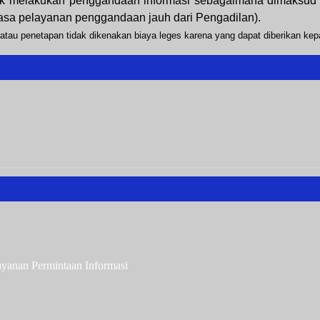
tuk melakukan penggandaan informasi sebagaimana dimaksud 
 jasa pelayanan penggandaan jauh dari Pengadilan).
tau penetapan tidak dikenakan biaya leges karena yang dapat diberikan ke
ayanan Permintaan Informasi