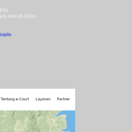
PEN)
rtu Isteri (KARIS)
siplin