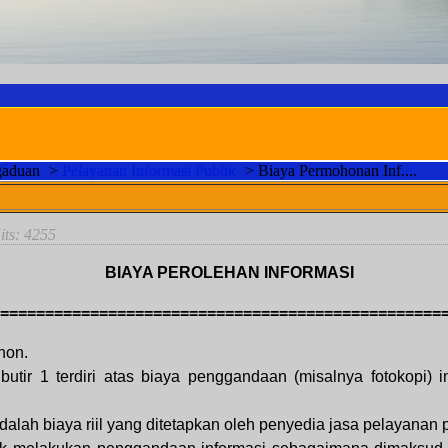
gaduan
>
Pelayanan Informasi Publik
>
Biaya Permohonan Inf....
its: 4255
BIAYA PEROLEHAN INFORMASI
=================================================
hon.
tir 1 terdiri atas biaya penggandaan (misalnya fotokopi) i
lah biaya riil yang ditetapkan oleh penyedia jasa pelayanan