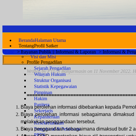
Beranda
Halaman Utama
Tentang
Profil Satker
Pengantar Ketua PTUN
Home
>
Layanan Publik || Informasi & Laporan
>
Informasi & Pen
Visi dan Misi
Profile Pengadilan
Sejarah Pengadilan
Written by PTUN Banjarmasin on
11 November 2022
. H
Wilayah Hukum
Struktur Organisasi
Statistik Kepegawaian
Pimpinan
========================================
Hakim
Panitera
Biaya perolehan informasi dibebankan kepada Pemo
Sekretaris
Biaya perolehan informasi sebagaimana dimaksud bu
Kepaniteraan
melakukan penggandaan tersebut.
Kesekretariatan
Biaya penggandaan sebagaimana dimaksud butir 2 ada
Fungsional & Pelaksana
PPPK