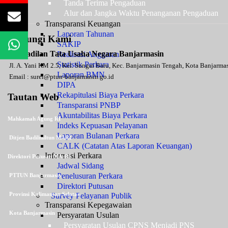
Tanda Terima Pengaduan
Alur dan Jangka Waktu Penanganan Pengaduan
Transparansi Keuangan
Laporan Tahunan
Hubungi Kami
SAKIP
Pengadilan Tata Usaha Negara Banjarmasin
Realisasi Anggaran
Statistik Perkara
Jl. A. Yani KM 2.5, Kel. Sungai Baru, Kec. Banjarmasin Tengah, Kota Banjarm
Laporan BMN
Email :
surel@ptun-banjarmasin.go.id
DIPA
Rekapitulasi Biaya Perkara
Tautan Web
Transparansi PNBP
Akuntabilitas Biaya Perkara
Mahkamah Agung RI
Indeks Kepuasan Pelayanan
Laporan Bulanan Perkara
Ditjen Badilmiltun MARI
CALK (Catatan Atas Laporan Keuangan)
Informasi Perkara
Direktori Putusan MA-RI
Jadwal Sidang
Penelusuran Perkara
PTTUN Banjarmasin
Direktori Putusan
Provinsi Kalimantan Selatan
Survey Pelayanan Publik
Transparansi Kepegawaian
Kota Banjarmasin
Persyaratan Usulan
Persyaratan Usulan CPNS Menjadi PNS