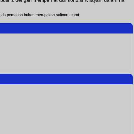
butir 2 dengan memperhatikan kondisi wilayah, dalam hal
pada pemohon bukan merupakan salinan resmi.