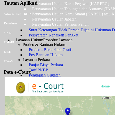
Tautan Aplikasi
Persyaratan Usulan Kartu Pegawai (KARPEG)
Persyaratan Usulan Tabungan dan Asuransi (TAS
Persyaratan Usulan Kartu Suami (KARSU) atau Ka
Satria (e-Izin) - PTUN BJM
Persyaratan Usulan Jabatan
Komdanas
Persyaratan Usulan Pensiun Penuh
Surat Keterangan Tidak Pernah Dijatuhi Hukuman Di
SIKEP
Persyaratan Kenaikan Pangkat
Layanan Hukum
Prosedur Layanan
SIMARI
Prodeo & Bantuan Hukum
Prodeo - Berperkara Gratis
LPSE
Pos Bantuan Hukum
Layanan Perkara
SIWAS
Panjar Biaya Perkara
Tarif PNBP
Peta e-Court
Pengajuan Gugatan
Pengajuan Permohonan
Pengajuan Upaya Hukum
Pendaftaran Surat Kuasa
Infografis E-Court
Pengembalian Sisa Panjar
Jenis Kewenangan
Sengketa TUN