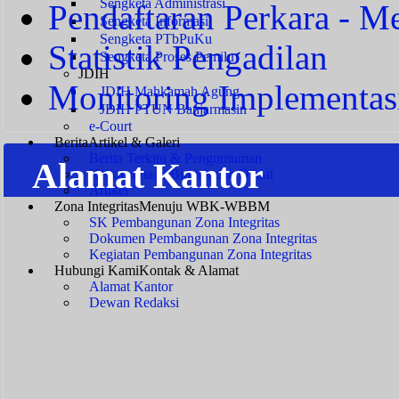
Sengketa Administrasi
Pendaftaran Perkara - Me
Sengketa Informasi
Sengketa PTbPuKu
Statistik Pengadilan
Sengketa Proses Pemilu
JDIH
Monitoring Implementas
JDIH Mahkamah Agung
JDIH PTUN Banjarmasin
e-Court
Berita
Artikel & Galeri
Berita Terkini & Pengumuman
Alamat Kantor
Keikutsertaan Bimtek dan Diklat
Artikel
Zona Integritas
Menuju WBK-WBBM
SK Pembangunan Zona Integritas
Dokumen Pembangunan Zona Integritas
Kegiatan Pembangunan Zona Integritas
Hubungi Kami
Kontak & Alamat
Alamat Kantor
Dewan Redaksi