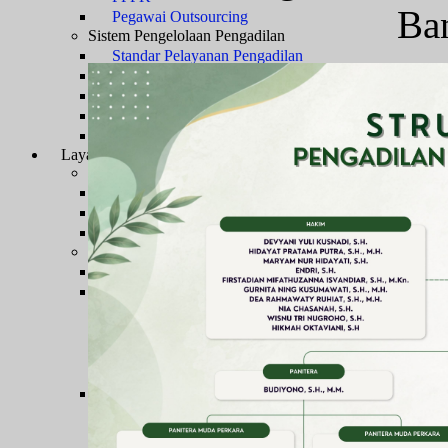
Ba
Pegawai Outsourcing
Sistem Pengelolaan Pengadilan
Standar Pelayanan Pengadilan
Rencana Strategis
Rencana Kerja dan Anggaran
Pengawasan dan Kode Etik Hakim
Monitoring LHKPN DAN LHKSN
Layanan Publik
Informasi & Laporan
Layanan Pengadilan
Waktu Pelayanan
Jadwal Persidangan
Tata Tertib
Informasi & Pengaduan
PPID
Pelayanan Informasi Publik
Form Pengajuan Permohonan Informasi
Bukti Pengajuan Permohonan Informasi
Biaya Permohonan Informasi
Syarat dan Prosedur Pengajuan Keberatan atas Pel
Pengaduan Pelayanan Publik
Mekanisme Pengaduan
Formulir Pengaduan