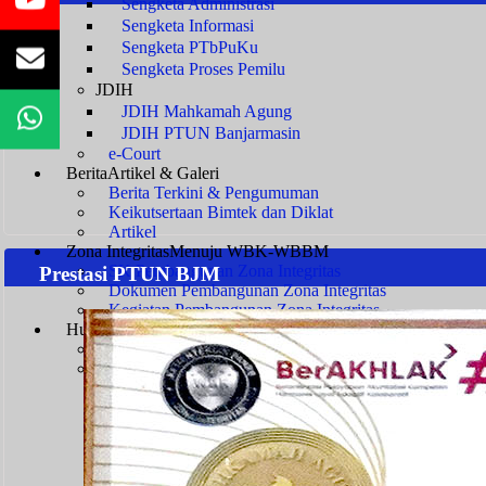
Sengketa Administrasi
Sengketa Informasi
Sengketa PTbPuKu
Sengketa Proses Pemilu
JDIH
JDIH Mahkamah Agung
JDIH PTUN Banjarmasin
e-Court
Berita
Artikel & Galeri
Berita Terkini & Pengumuman
Keikutsertaan Bimtek dan Diklat
Artikel
Zona Integritas
Menuju WBK-WBBM
SK Pembangunan Zona Integritas
Prestasi PTUN BJM
Dokumen Pembangunan Zona Integritas
Kegiatan Pembangunan Zona Integritas
Hubungi Kami
Kontak & Alamat
Alamat Kantor
Dewan Redaksi