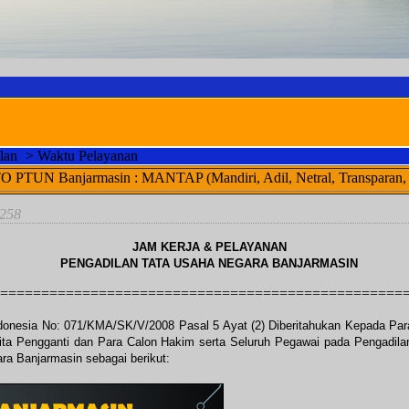
lan
>
Waktu Pelayanan
asin : MANTAP (Mandiri, Adil, Netral, Transparan, Akuntabel, Pr
8258
JAM KERJA & PELAYANAN
PENGADILAN TATA USAHA NEGARA BANJARMASIN
=================================================
nesia No: 071/KMA/SK/V/2008 Pasal 5 Ayat (2) Diberitahukan Kepada Para 
 Sita Pengganti dan Para Calon Hakim serta Seluruh Pegawai pada Pengadi
ara Banjarmasin sebagai berikut: