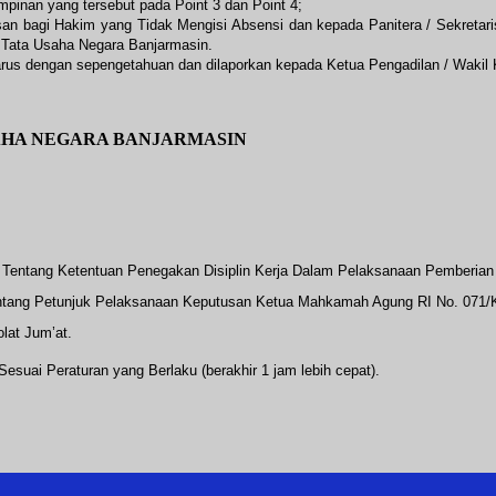
mpinan yang tersebut pada Point 3 dan Point 4;
 bagi Hakim yang Tidak Mengisi Absensi dan kepada Panitera / Sekretaris
 Tata Usaha Negara Banjarmasin.
arus dengan sepengetahuan dan dilaporkan kepada Ketua Pengadilan / Wakil 
AHA NEGARA BANJARMASIN
entang Ketentuan Penegakan Disiplin Kerja Dalam Pelaksanaan Pemberian 
entang Petunjuk Pelaksanaan Keputusan Ketua Mahkamah Agung RI No. 071
lat Jum’at.
suai Peraturan yang Berlaku (berakhir 1 jam lebih cepat).