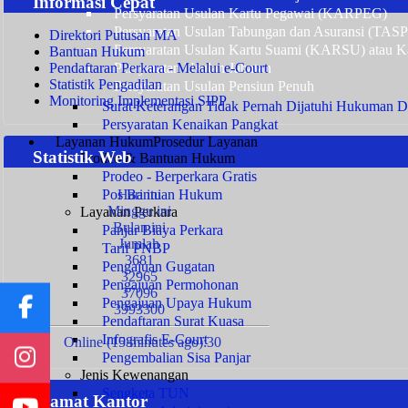
Informasi Cepat
Persyaratan Usulan Kartu Pegawai (KARPEG)
Persyaratan Usulan Tabungan dan Asuransi (TAS
Direktori Putusan MA
Persyaratan Usulan Kartu Suami (KARSU) atau Ka
Bantuan Hukum
Pendaftaran Perkara - Melalui e-Court
Persyaratan Usulan Jabatan
Statistik Pengadilan
Persyaratan Usulan Pensiun Penuh
Monitoring Implementasi SIPP
Surat Keterangan Tidak Pernah Dijatuhi Hukuman Di
Persyaratan Kenaikan Pangkat
Layanan Hukum
Prosedur Layanan
Statistik Web
Prodeo & Bantuan Hukum
Prodeo - Berperkara Gratis
Pos Bantuan Hukum
Hari ini
Minggu ini
Layanan Perkara
Bulan ini
Panjar Biaya Perkara
Jumlah
Tarif PNBP
3681
Pengajuan Gugatan
32965
Pengajuan Permohonan
37096
Pengajuan Upaya Hukum
3993300
Pendaftaran Surat Kuasa
Infografis E-Court
Online (15 minutes ago):30
Pengembalian Sisa Panjar
Jenis Kewenangan
Sengketa TUN
Alamat Kantor