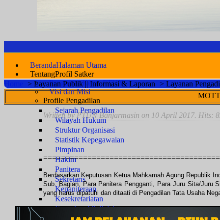
Beranda
Halaman Utama
Tentang
Profil Satker
Pengantar Ketua PTUN
Home
>
Layanan Publik || Informasi & Laporan
>
Layanan Pengadi
Visi dan Misi
MOTTO PTUN Banjarm
Profile Pengadilan
Sejarah Pengadilan
Written by PTUN Banjarmasin on
10 April 2017
. Hits: 
Wilayah Hukum
Struktur Organisasi
Statistik Kepegawaian
Pimpinan
========================================
Hakim
Panitera
Berdasarkan Keputusan Ketua Mahkamah Agung Republik Indo
Sekretaris
Sub. Bagian, Para Panitera Pengganti, Para Juru Sita/Juru
Kepaniteraan
yang harus dipatuhi dan ditaati di Pengadilan Tata Usaha Neg
Kesekretariatan
Fungsional & Pelaksana
PPPK