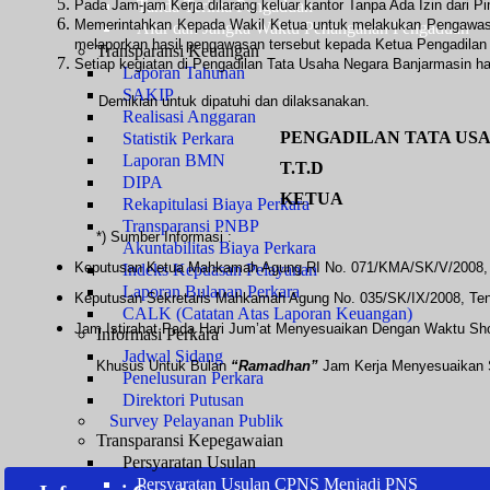
Pada Jam-jam Kerja dilarang keluar kantor Tanpa Ada Izin dari Pi
Tanda Terima Pengaduan
Memerintahkan Kepada Wakil Ketua untuk melakukan Pengawasan
Alur dan Jangka Waktu Penanganan Pengaduan
melaporkan hasil pengawasan tersebut kepada Ketua Pengadilan
Transparansi Keuangan
Setiap kegiatan di Pengadilan Tata Usaha Negara Banjarmasin h
Laporan Tahunan
SAKIP
Demikian untuk dipatuhi dan dilaksanakan.
Realisasi Anggaran
PENGADILAN TATA US
Statistik Perkara
Laporan BMN
T.T.D
DIPA
KETUA
Rekapitulasi Biaya Perkara
Transparansi PNBP
*) Sumber Informasi :
Akuntabilitas Biaya Perkara
Keputusan Ketua Mahkamah Agung RI No. 071/KMA/SK/V/2008, T
Indeks Kepuasan Pelayanan
Laporan Bulanan Perkara
Keputusan Sekretaris Mahkamah Agung No. 035/SK/IX/2008, T
CALK (Catatan Atas Laporan Keuangan)
Jam Istirahat Pada Hari Jum’at Menyesuaikan Dengan Waktu Sho
Informasi Perkara
Jadwal Sidang
Khusus Untuk Bulan
“Ramadhan”
Jam Kerja Menyesuaikan Se
Penelusuran Perkara
Direktori Putusan
Survey Pelayanan Publik
Transparansi Kepegawaian
Persyaratan Usulan
Persyaratan Usulan CPNS Menjadi PNS