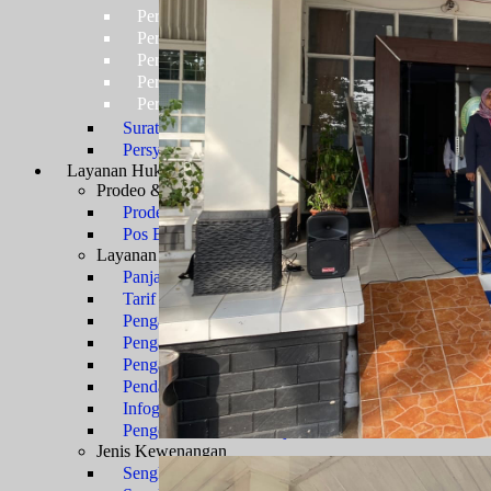
Persyaratan Usulan Kartu Pegawai (KARPEG)
Persyaratan Usulan Tabungan dan Asuransi (TAS
Persyaratan Usulan Kartu Suami (KARSU) atau Ka
Persyaratan Usulan Jabatan
Persyaratan Usulan Pensiun Penuh
Surat Keterangan Tidak Pernah Dijatuhi Hukuman Di
Persyaratan Kenaikan Pangkat
Layanan Hukum
Prosedur Layanan
Prodeo & Bantuan Hukum
Prodeo - Berperkara Gratis
Pos Bantuan Hukum
Layanan Perkara
Panjar Biaya Perkara
Tarif PNBP
Pengajuan Gugatan
Pengajuan Permohonan
Pengajuan Upaya Hukum
Pendaftaran Surat Kuasa
Infografis E-Court
Pengembalian Sisa Panjar
Jenis Kewenangan
Sengketa TUN