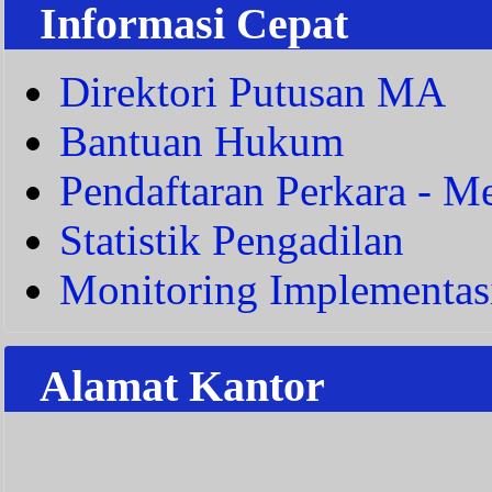
Informasi Cepat
Direktori Putusan MA
Bantuan Hukum
Pendaftaran Perkara - Me
Statistik Pengadilan
Monitoring Implementas
Alamat Kantor