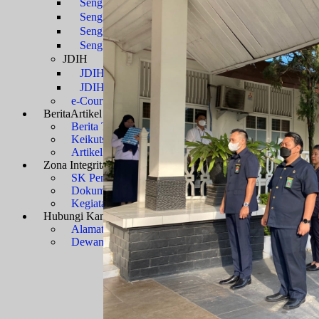
Sengketa Administrasi
Sengketa Informasi
Sengketa PTbPuKu
Sengketa Proses Pemilu
JDIH
JDIH Mahkamah Agung
JDIH PTUN Banjarmasin
e-Court
Berita
Artikel & Galeri
Berita Terkini & Pengumuman
Keikutsertaan Bimtek dan Diklat
Artikel
Zona Integritas
Menuju WBK-WBBM
SK Pembangunan Zona Integritas
Dokumen Pembangunan Zona Integritas
Kegiatan Pembangunan Zona Integritas
Hubungi Kami
Kontak & Alamat
Alamat Kantor
Dewan Redaksi