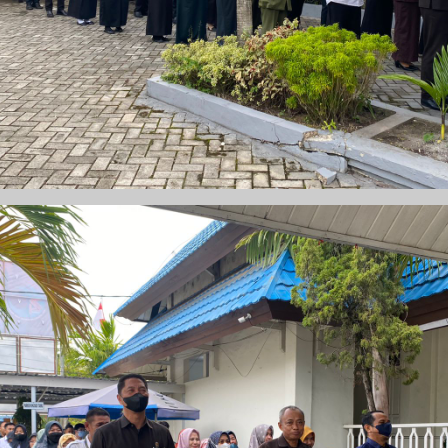
PEN)
rtu Isteri (KARIS)
siplin