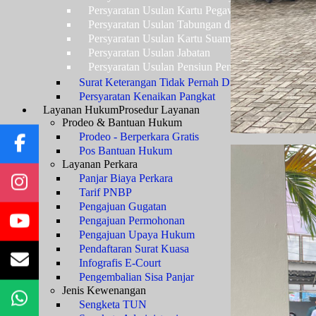
Persyaratan Usulan Kartu Pegawai (KARPEG)
Persyaratan Usulan Tabungan dan Asuransi (TAS
Persyaratan Usulan Kartu Suami (KARSU) atau Ka
Persyaratan Usulan Jabatan
Persyaratan Usulan Pensiun Penuh
Surat Keterangan Tidak Pernah Dijatuhi Hukuman Di
Persyaratan Kenaikan Pangkat
Layanan Hukum
Prosedur Layanan
Prodeo & Bantuan Hukum
Prodeo - Berperkara Gratis
Pos Bantuan Hukum
Layanan Perkara
Panjar Biaya Perkara
Tarif PNBP
Pengajuan Gugatan
Pengajuan Permohonan
Pengajuan Upaya Hukum
Pendaftaran Surat Kuasa
Infografis E-Court
Pengembalian Sisa Panjar
Jenis Kewenangan
Sengketa TUN