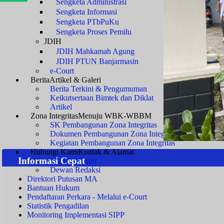
Sengketa Administrasi
Sengketa Informasi
Sengketa PTbPuKu
Sengketa Proses Pemilu
JDIH
JDIH Mahkamah Agung
JDIH PTUN Banjarmasin
e-Court
Berita
Artikel & Galeri
Berita Terkini & Pengumuman
Keikutsertaan Bimtek dan Diklat
Artikel
Zona Integritas
Menuju WBK-WBBM
SK Pembangunan Zona Integritas
Dokumen Pembangunan Zona Integritas
Kegiatan Pembangunan Zona Integritas
Hubungi Kami
Kontak & Alamat
Informasi Cepat
Alamat Kantor
Dewan Redaksi
Direktori Putusan MA
Bantuan Hukum
Pendaftaran Perkara - Melalui e-Court
Statistik Pengadilan
Monitoring Implementasi SIPP