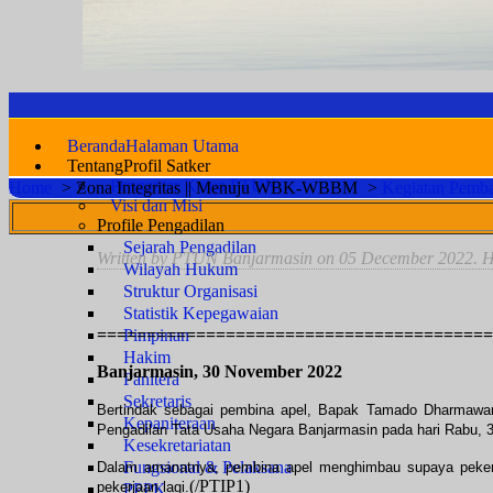
Beranda
Halaman Utama
Tentang
Profil Satker
Pengantar Ketua PTUN
Home
>
Zona Integritas || Menuju WBK-WBBM
>
Kegiatan Pemba
Visi dan Misi
Profile Pengadilan
Sejarah Pengadilan
Written by PTUN Banjarmasin on
05 December 2022
. 
Wilayah Hukum
Struktur Organisasi
Statistik Kepegawaian
========================================
Pimpinan
Hakim
Banjarmasin, 30 November 2022
Panitera
Sekretaris
Bertindak sebagai pembina apel, Bapak Tamado Dharmawan 
Kepaniteraan
Pengadilan Tata Usaha Negara Banjarmasin pada hari Rabu, 
Kesekretariatan
Fungsional & Pelaksana
Dalam amanatnya, pembina apel menghimbau supaya pekerjaa
(/PTIP1)
pekerjaan lagi.
PPPK