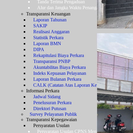
Tanda Terima Pengaduan
Alur dan Jangka Waktu Penanganan Pengaduan
Transparansi Keuangan
Laporan Tahunan
SAKIP
Realisasi Anggaran
Statistik Perkara
Laporan BMN
DIPA
Rekapitulasi Biaya Perkara
Transparansi PNBP
Akuntabilitas Biaya Perkara
Indeks Kepuasan Pelayanan
Laporan Bulanan Perkara
CALK (Catatan Atas Laporan Keuangan)
Informasi Perkara
Jadwal Sidang
Penelusuran Perkara
Direktori Putusan
Survey Pelayanan Publik
Transparansi Kepegawaian
Persyaratan Usulan
Persyaratan Usulan CPNS Menjadi PNS