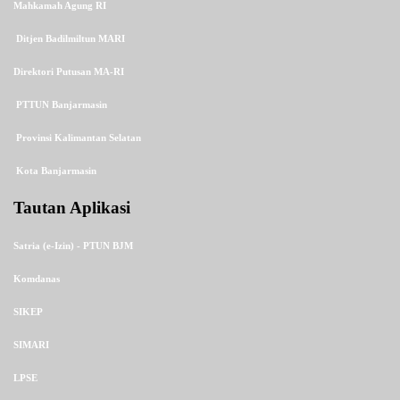
Mahkamah Agung RI
Ditjen Badilmiltun MARI
Direktori Putusan MA-RI
PTTUN Banjarmasin
Provinsi Kalimantan Selatan
Kota Banjarmasin
Tautan Aplikasi
Satria (e-Izin) - PTUN BJM
Komdanas
SIKEP
SIMARI
LPSE