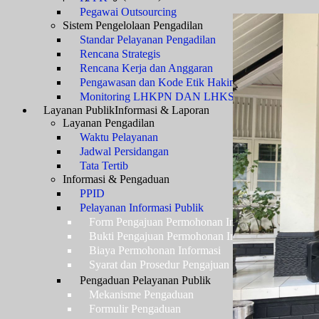
Pegawai Outsourcing
Sistem Pengelolaan Pengadilan
Standar Pelayanan Pengadilan
Rencana Strategis
Rencana Kerja dan Anggaran
Pengawasan dan Kode Etik Hakim
Monitoring LHKPN DAN LHKSN
Layanan Publik
Informasi & Laporan
Layanan Pengadilan
Waktu Pelayanan
Jadwal Persidangan
Tata Tertib
Informasi & Pengaduan
PPID
Pelayanan Informasi Publik
Form Pengajuan Permohonan Informasi
Bukti Pengajuan Permohonan Informasi
Biaya Permohonan Informasi
Syarat dan Prosedur Pengajuan Keberatan atas Pel
Pengaduan Pelayanan Publik
Mekanisme Pengaduan
Formulir Pengaduan