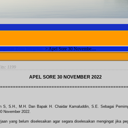
ngunan Zona Integritas
>
Apel Sore 30 Novembe....
MOTTO PTUN B
Hits: 1199
APEL SORE 30 NOVEMBER 2022
=================================================
S, S.H., M.H. Dan Bapak H. Chaidar Kamaluddin, S.E. Sebagai Pemimpin 
30 November 2022.
n yang belum diselesaikan agar segara diselesaikan mengingat jika pega