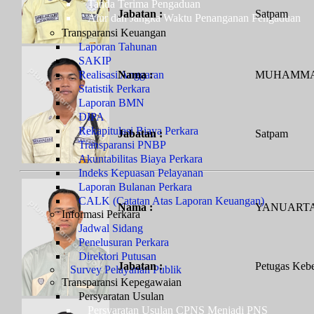
Tanda Terima Pengaduan
Jabatan :
Satpam
Alur dan Jangka Waktu Penanganan Pengaduan
Transparansi Keuangan
Laporan Tahunan
SAKIP
Realisasi Anggaran
Nama :
MUHAMMA
Statistik Perkara
Laporan BMN
DIPA
Rekapitulasi Biaya Perkara
Jabatan :
Satpam
Transparansi PNBP
Akuntabilitas Biaya Perkara
Indeks Kepuasan Pelayanan
Laporan Bulanan Perkara
CALK (Catatan Atas Laporan Keuangan)
Nama :
YANUART
Informasi Perkara
Jadwal Sidang
Penelusuran Perkara
Direktori Putusan
Jabatan :
Petugas Kebe
Survey Pelayanan Publik
Transparansi Kepegawaian
Persyaratan Usulan
Persyaratan Usulan CPNS Menjadi PNS