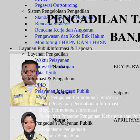
Pegawai Outsourcing
Sistem Pengelolaan Pengadilan
PENGADILAN T
Standar Pelayanan Pengadilan
Rencana Strategis
Rencana Kerja dan Anggaran
BAN
Pengawasan dan Kode Etik Hakim
Monitoring LHKPN DAN LHKSN
Layanan Publik
Informasi & Laporan
Layanan Pengadilan
Waktu Pelayanan
Jadwal Persidangan
Nama :
EDY PUR
Tata Tertib
Informasi & Pengaduan
PPID
Pelayanan Informasi Publik
Jabatan :
Satpam
Form Pengajuan Permohonan Informasi
Bukti Pengajuan Permohonan Informasi
Biaya Permohonan Informasi
Syarat dan Prosedur Pengajuan Keberatan atas Pel
Nama :
APRILIYAS
Pengaduan Pelayanan Publik
Mekanisme Pengaduan
Formulir Pengaduan