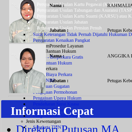
Persyaratan Usulan Kartu Pegawai (KARPEG)
Nama :
RAHMALIA
Persyaratan Usulan Tabungan dan Asuransi (TAS
Persyaratan Usulan Kartu Suami (KARSU) atau Ka
Persyaratan Usulan Jabatan
Persyaratan Usulan Pensiun Penuh
Jabatan :
Petugas Kebe
Surat Keterangan Tidak Pernah Dijatuhi Hukuman Di
Persyaratan Kenaikan Pangkat
Layanan Hukum
Prosedur Layanan
Prodeo & Bantuan Hukum
Nama :
ANGGIKA 
Prodeo - Berperkara Gratis
Pos Bantuan Hukum
Layanan Perkara
Panjar Biaya Perkara
Tarif PNBP
Jabatan :
Petugas Kebe
Pengajuan Gugatan
Pengajuan Permohonan
Pengajuan Upaya Hukum
Pendaftaran Surat Kuasa
Informasi Cepat
Infografis E-Court
Pengembalian Sisa Panjar
Jenis Kewenangan
Direktori Putusan MA
Sengketa TUN