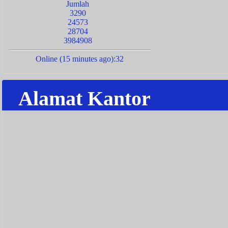
Jumlah
3290
24573
28704
3984908
Online (15 minutes ago):32
Alamat Kantor