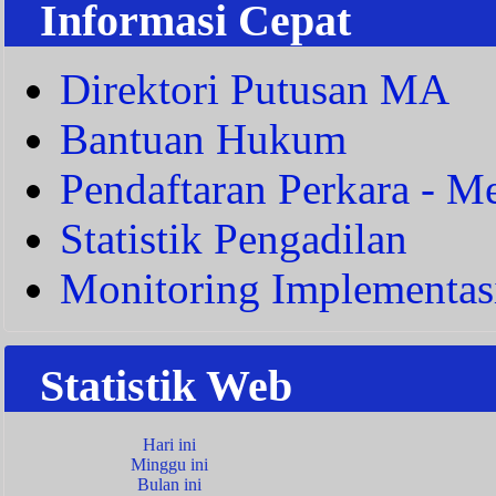
Informasi Cepat
Direktori Putusan MA
Bantuan Hukum
Pendaftaran Perkara - Me
Statistik Pengadilan
Monitoring Implementas
Statistik Web
Hari ini
Minggu ini
Bulan ini