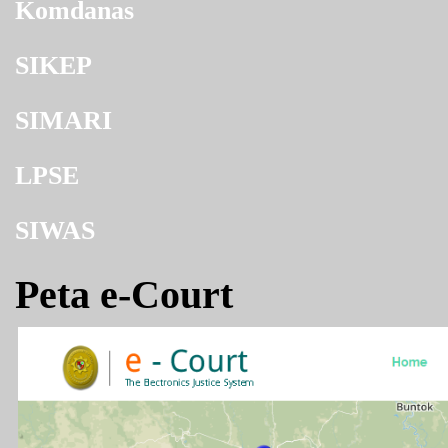
Komdanas
SIKEP
SIMARI
LPSE
SIWAS
Peta e-Court