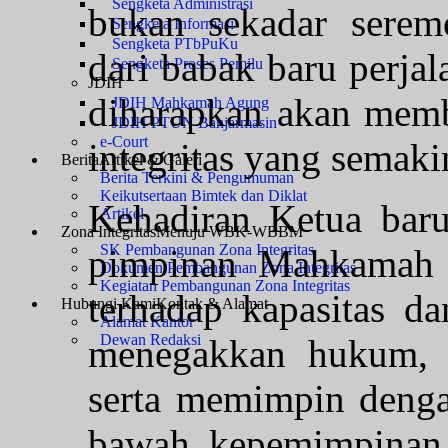
Sengketa Administrasi
bukan sekadar seremo
Sengketa Informasi
Sengketa PTbPuKu
dari babak baru perjal
Sengketa Proses Pemilu
JDIH
diharapkan akan memb
JDIH Mahkamah Agung
JDIH PTUN Banjarmasin
e-Court
integritas yang semaki
Berita
Artikel & Galeri
Berita Terkini & Pengumuman
Keikutsertaan Bimtek dan Diklat
Kehadiran Ketua bar
Artikel
Zona Integritas
Menuju WBK-WBBM
SK Pembangunan Zona Integritas
pimpinan Mahkamah 
Dokumen Pembangunan Zona Integritas
Kegiatan Pembangunan Zona Integritas
terhadap kapasitas d
Hubungi Kami
Kontak & Alamat
Alamat Kantor
Dewan Redaksi
menegakkan hukum, m
serta memimpin denga
bawah kepemimpinan 