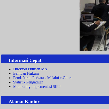
Informasi Cepat
Direktori Putusan MA
Bantuan Hukum
Pendaftaran Perkara - Melalui e-Court
Statistik Pengadilan
Monitoring Implementasi SIPP
Alamat Kantor