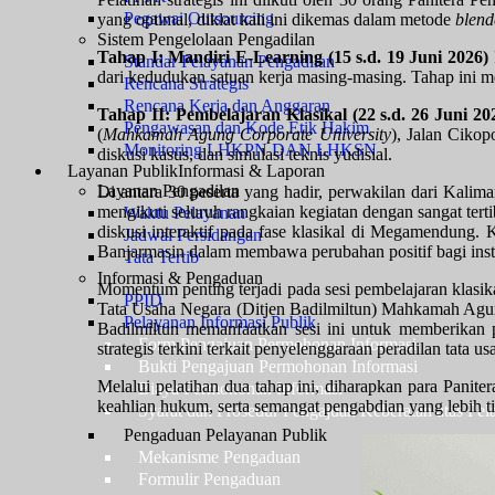
Pegawai Outsourcing
yang optimal, diklat kali ini dikemas dalam metode
blend
Sistem Pengelolaan Pengadilan
Tahap I: Mandiri E-Learning (15 s.d. 19 Juni 2026)
Standar Pelayanan Pengadilan
dari kedudukan satuan kerja masing-masing. Tahap ini me
Rencana Strategis
Rencana Kerja dan Anggaran
Tahap II: Pembelajaran Klasikal (22 s.d. 26 Juni 20
Pengawasan dan Kode Etik Hakim
(
Mahkamah Agung Corporate University
), Jalan Ciko
Monitoring LHKPN DAN LHKSN
diskusi kasus, dan simulasi teknis yudisial.
Layanan Publik
Informasi & Laporan
Layanan Pengadilan
Di antara 30 peserta yang hadir, perwakilan dari Kali
mengikuti seluruh rangkaian kegiatan dengan sangat tert
Waktu Pelayanan
diskusi interaktif pada fase klasikal di Megamendung
Jadwal Persidangan
Banjarmasin dalam membawa perubahan positif bagi insti
Tata Tertib
Informasi & Pengaduan
Momentum penting terjadi pada sesi pembelajaran klasik
PPID
Tata Usaha Negara (Ditjen Badilmiltun) Mahkamah Agu
Pelayanan Informasi Publik
Badilmiltun memanfaatkan sesi ini untuk memberikan p
Form Pengajuan Permohonan Informasi
strategis terkini terkait penyelenggaraan peradilan tata
Bukti Pengajuan Permohonan Informasi
Melalui pelatihan dua tahap ini, diharapkan para Pan
Biaya Permohonan Informasi
keahlian hukum, serta semangat pengabdian yang lebih 
Syarat dan Prosedur Pengajuan Keberatan atas Pel
Pengaduan Pelayanan Publik
Mekanisme Pengaduan
Formulir Pengaduan