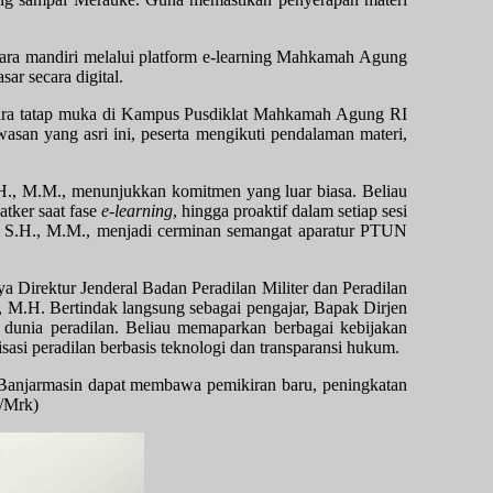
ecara mandiri melalui platform e-learning Mahkamah Agung
ar secara digital.
ecara tatap muka di Kampus Pusdiklat Mahkamah Agung RI
san yang asri ini, peserta mengikuti pendalaman materi,
.H., M.M., menunjukkan komitmen yang luar biasa. Beliau
atker saat fase
e-learning
, hingga proaktif dalam setiap sesi
no, S.H., M.M., menjadi cerminan semangat aparatur PTUN
a Direktur Jenderal Badan Peradilan Militer dan Peradilan
.H. Bertindak langsung sebagai pengajar, Bapak Dirjen
i dunia peradilan. Beliau memaparkan berbagai kebijakan
isasi peradilan berbasis teknologi dan transparansi hukum.
N Banjarmasin dapat membawa pemikiran baru, peningkatan
P/Mrk)