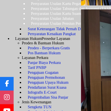
Persyaratan Usulan Kartu Pegawai (KARPEG)
Persyaratan Usulan Tabungan dan Asuransi (TAS
Persyaratan Usulan Kartu Suami (KARSU) atau Ka
Persyaratan Usulan Jabatan
Persyaratan Usulan Pensiun Penuh
Surat Keterangan Tidak Pernah Dijatuhi Hukuman Di
Persyaratan Kenaikan Pangkat
Layanan Hukum
Prosedur Layanan
Prodeo & Bantuan Hukum
Prodeo - Berperkara Gratis
Pos Bantuan Hukum
Layanan Perkara
Panjar Biaya Perkara
Tarif PNBP
Pengajuan Gugatan
Pengajuan Permohonan
Pengajuan Upaya Hukum
Pendaftaran Surat Kuasa
Infografis E-Court
Pengembalian Sisa Panjar
Jenis Kewenangan
Sengketa TUN