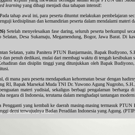
ed learning
yang dibagi menjadi dua tahapan intensif:
Pada tahap awal ini, para peserta dituntut melakukan pembelajaran s
nguji kedisiplinan dan kemandirian peserta dalam mendalami materi das
26)
Setelah menyelesaikan fase daring, seluruh peserta berkumpul s
po Selatan, Desa Sukamaju, Megamendung, Bogor, Jawa Barat. Di kawa
mantan Selatan, yaitu Panitera PTUN Banjarmasin, Bapak Budiyono, S
ib dan penuh dedikasi, mulai dari membagi waktu di tengah kesibukan s
. Kehadiran dan disiplin tinggi yang ditunjukkan oleh Bapak Budiyo
tusi.
al, di mana para peserta mendapatkan kehormatan besar dengan hadirny
ng RI, Bapak Marsekal Muda TNI Dr. Yuwono Agung Nugroho, S.H., M
enguatan materi yudisial, sekaligus berbagi pengalaman berharga d
 usaha negara di Indonesia, terutama dalam menghadapi tantangan modern
itera Pengganti yang kembali ke daerah masing-masing termasuk PTU
tinggi demi terwujudnya Badan Peradilan Indonesia yang Agung. (PTI
ayanan Permintaan Informasi