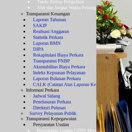
Tanda Terima Pengaduan
Alur dan Jangka Waktu Penanganan Pengaduan
Transparansi Keuangan
Laporan Tahunan
SAKIP
Realisasi Anggaran
Statistik Perkara
Laporan BMN
DIPA
Rekapitulasi Biaya Perkara
Transparansi PNBP
Akuntabilitas Biaya Perkara
Indeks Kepuasan Pelayanan
Laporan Bulanan Perkara
CALK (Catatan Atas Laporan Keuangan)
Informasi Perkara
Jadwal Sidang
Penelusuran Perkara
Direktori Putusan
Survey Pelayanan Publik
Transparansi Kepegawaian
Persyaratan Usulan
Persyaratan Usulan CPNS Menjadi PNS