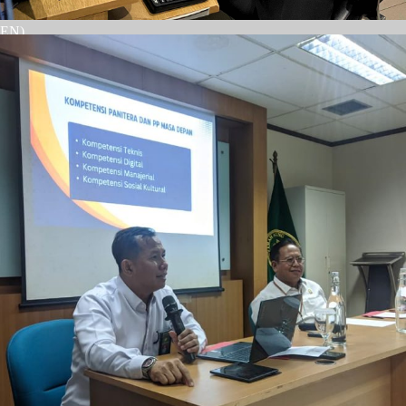
PEN)
rtu Isteri (KARIS)
siplin