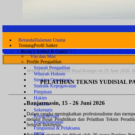
Beranda
Halaman Utama
Tentang
Profil Satker
Pengantar Ketua PTUN
Home
>
Berita || Artikel & Galeri
>
Keikutsertaan Bimtek dan Dikla
Visi dan Misi
Profile Pengadilan
Sejarah Pengadilan
Written by Muhammad Rizal Kodapi on
29 June 2026
. 
Wilayah Hukum
Struktur Organisasi
PELATIHAN TEKNIS YUDISIAL 
Statistik Kepegawaian
Pimpinan
Hakim
Banjarmasin, 15 - 26 Juni 2026
Panitera
Sekretaris
Dalam rangka meningkatkan profesionalisme dan memper
Kepaniteraan
melalui Pusat Pendidikan dan Pelatihan Teknis Perad
Kesekretariatan
Seluruh Indonesia.
Fungsional & Pelaksana
PPPK
Pelatihan strategis ini diikuti oleh 30 orang Paniter