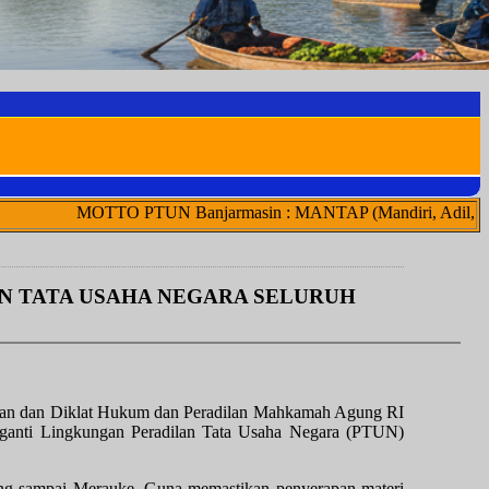
OTTO PTUN Banjarmasin : MANTAP (Mandiri, Adil, Netral, Transpar
AN TATA USAHA NEGARA SELURUH
jakan dan Diklat Hukum dan Peradilan Mahkamah Agung RI
engganti Lingkungan Peradilan Tata Usaha Negara (PTUN)
Sabang sampai Merauke. Guna memastikan penyerapan materi