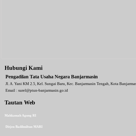
Hubungi Kami
Pengadilan Tata Usaha Negara Banjarmasin
Jl. A. Yani KM 2.5, Kel. Sungai Baru, Kec. Banjarmasin Tengah, Kota Banjarm
Email :
surel@ptun-banjarmasin.go.id
Tautan Web
Mahkamah Agung RI
Ditjen Badilmiltun MARI