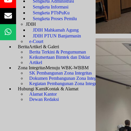
Sengketa Administrasi
Sengketa Informasi
Sengketa PTbPuKu
Sengketa Proses Pemilu
JDIH
JDIH Mahkamah Agung
JDIH PTUN Banjarmasin
e-Court
Berita
Artikel & Galeri
Berita Terkini & Pengumuman
Keikutsertaan Bimtek dan Diklat
Artikel
Zona Integritas
Menuju WBK-WBBM
SK Pembangunan Zona Integritas
Dokumen Pembangunan Zona Integritas
Kegiatan Pembangunan Zona Integritas
Hubungi Kami
Kontak & Alamat
Alamat Kantor
Dewan Redaksi