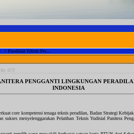
t
>
Pusdiklat Teknis Per....
M
Hits: 673
PANITERA PENGGANTI LINGKUNGAN PERADIL
INDONESIA
kuat core kompetensi tenaga teknis peradilan, Badan Strategi Kebi
ilan sukses menyelenggarakan Pelatihan Teknis Yudisial Panitera P
a Pengganti terpilih yang mewakili berbagai satuan kerja PTUN dari 