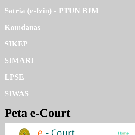
Satria (e-Izin) - PTUN BJM
Komdanas
SIKEP
SIMARI
LPSE
SIWAS
Peta e-Court