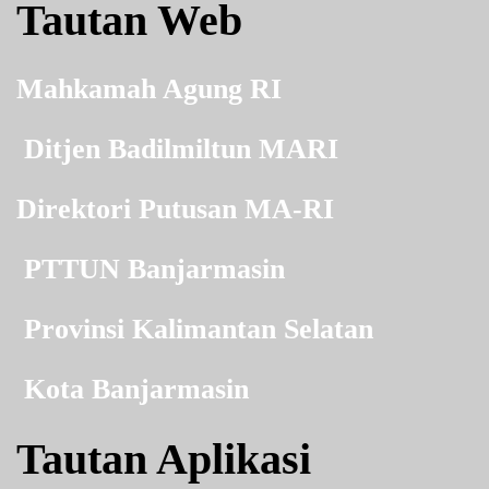
Tautan Web
Mahkamah Agung RI
Ditjen Badilmiltun MARI
Direktori Putusan MA-RI
PTTUN Banjarmasin
Provinsi Kalimantan Selatan
Kota Banjarmasin
Tautan Aplikasi