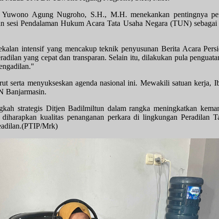
Yuwono Agung Nugroho, S.H., M.H. menekankan pentingnya pengu
gan sesi Pendalaman Hukum Acara Tata Usaha Negara (TUN) sebagai f
ekalan intensif yang mencakup teknik penyusunan Berita Acara Persid
adilan yang cepat dan transparan. Selain itu, dilakukan pula penguat
engadilan."
 serta menyukseskan agenda nasional ini. Mewakili satuan kerja, Ibu
N Banjarmasin.
kah strategis Ditjen Badilmiltun dalam rangka meningkatkan kemam
i, diharapkan kualitas penanganan perkara di lingkungan Peradila
eadilan.(PTIP/Mrk)
ayanan Permintaan Informasi