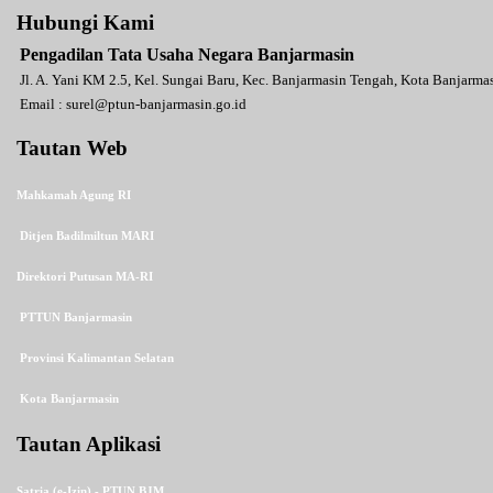
Hubungi Kami
Pengadilan Tata Usaha Negara Banjarmasin
Jl. A. Yani KM 2.5, Kel. Sungai Baru, Kec. Banjarmasin Tengah, Kota Banjarm
Email :
surel@ptun-banjarmasin.go.id
Tautan Web
Mahkamah Agung RI
Ditjen Badilmiltun MARI
Direktori Putusan MA-RI
PTTUN Banjarmasin
Provinsi Kalimantan Selatan
Kota Banjarmasin
Tautan Aplikasi
Satria (e-Izin) - PTUN BJM