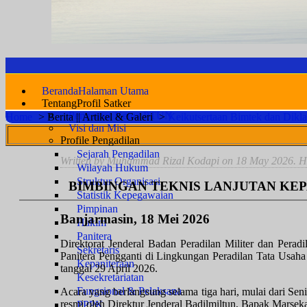
Beranda
Halaman Utama
Tentang
Profil Satker
Pengantar Ketua PTUN
Home
>
Berita || Artikel & Galeri
>
Keikutsertaan Bimtek dan Dikla
Visi dan Misi
Profile Pengadilan
Sejarah Pengadilan
Written by Muhammad Rizal Kodapi on
18 May 2026
. H
Wilayah Hukum
Struktur Organisasi
BIMBINGAN TEKNIS LANJUTAN KEP
Statistik Kepegawaian
Pimpinan
Banjarmasin, 18 Mei 2026
Hakim
Panitera
Direktorat Jenderal Badan Peradilan Militer dan Pera
Sekretaris
Panitera Pengganti di Lingkungan Peradilan Tata Usa
Kepaniteraan
tanggal 29 April 2026.
Kesekretariatan
Fungsional & Pelaksana
Acara yang berlangsung selama tiga hari, mulai dari Sen
resmi oleh Direktur Jenderal Badilmiltun, Bapak Mar
PPPK