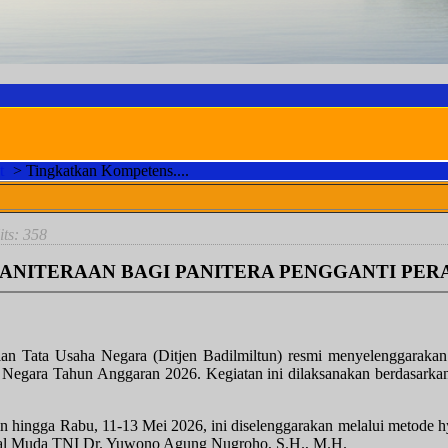
t
>
Tingkatkan Kompetens....
M
its: 358
ANITERAAN BAGI PANITERA PENGGANTI PERA
dilan Tata Usaha Negara (Ditjen Badilmiltun) resmi menyelenggarak
ha Negara Tahun Anggaran 2026. Kegiatan ini dilaksanakan berdasa
in hingga Rabu, 11-13 Mei 2026, ini diselenggarakan melalui metode h
sekal Muda TNI Dr. Yuwono Agung Nugroho, S.H., M.H.