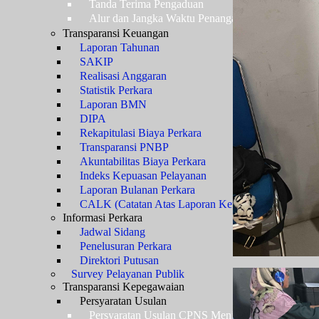
Tanda Terima Pengaduan
Alur dan Jangka Waktu Penanganan Pengaduan
Transparansi Keuangan
Laporan Tahunan
SAKIP
Realisasi Anggaran
Statistik Perkara
Laporan BMN
DIPA
Rekapitulasi Biaya Perkara
Transparansi PNBP
Akuntabilitas Biaya Perkara
Indeks Kepuasan Pelayanan
Laporan Bulanan Perkara
CALK (Catatan Atas Laporan Keuangan)
Informasi Perkara
Jadwal Sidang
Penelusuran Perkara
Direktori Putusan
Survey Pelayanan Publik
Transparansi Kepegawaian
Persyaratan Usulan
Persyaratan Usulan CPNS Menjadi PNS