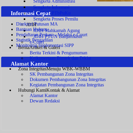
Sengketa Administrasi
Sengketa Informasi
Informasi Cepat
Sengketa PTbPuKu
Sengketa Proses Pemilu
Direktori Putusan MA
JDIH
Bantuan Hukum
JDIH Mahkamah Agung
Pendaftaran Perkara - Melalui e-Court
JDIH PTUN Banjarmasin
Statistik Pengadilan
e-Court
Monitoring Implementasi SIPP
Berita
Artikel & Galeri
Berita Terkini & Pengumuman
Keikutsertaan Bimtek dan Diklat
Alamat Kantor
Artikel
Zona Integritas
Menuju WBK-WBBM
SK Pembangunan Zona Integritas
Dokumen Pembangunan Zona Integritas
Kegiatan Pembangunan Zona Integritas
Hubungi Kami
Kontak & Alamat
Alamat Kantor
Dewan Redaksi