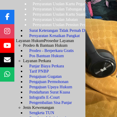
Persyaratan Usulan Kartu Pegawai (KARPEG)
Persyaratan Usulan Tabungan dan Asuransi (TAS
Persyaratan Usulan Kartu Suami (KARSU) atau Ka
Persyaratan Usulan Jabatan
Persyaratan Usulan Pensiun Penuh
Surat Keterangan Tidak Pernah Dijatuhi Hukuman Di
Persyaratan Kenaikan Pangkat
Layanan Hukum
Prosedur Layanan
Prodeo & Bantuan Hukum
Prodeo - Berperkara Gratis
Pos Bantuan Hukum
Layanan Perkara
Panjar Biaya Perkara
Tarif PNBP
Pengajuan Gugatan
Pengajuan Permohonan
Pengajuan Upaya Hukum
Pendaftaran Surat Kuasa
Infografis E-Court
Pengembalian Sisa Panjar
Jenis Kewenangan
Sengketa TUN