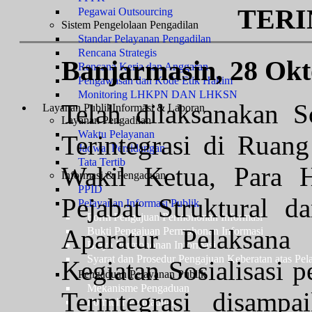
TERI
Pegawai Outsourcing
Sistem Pengelolaan Pengadilan
Standar Pelayanan Pengadilan
Rencana Strategis
Banjarmasin, 28 Okt
Rencana Kerja dan Anggaran
Pengawasan dan Kode Etik Hakim
Monitoring LHKPN DAN LHKSN
Telah dilaksanakan S
Layanan Publik
Informasi & Laporan
Layanan Pengadilan
Waktu Pelayanan
Terintegrasi di Ruan
Jadwal Persidangan
Tata Tertib
Wakil Ketua, Para Ha
Informasi & Pengaduan
PPID
Pejabat Struktural d
Pelayanan Informasi Publik
Form Pengajuan Permohonan Informasi
Aparatur Pelaksana
Bukti Pengajuan Permohonan Informasi
Biaya Permohonan Informasi
Syarat dan Prosedur Pengajuan Keberatan atas Pel
Kegiatan Sosialisasi
Pengaduan Pelayanan Publik
Mekanisme Pengaduan
Terintegrasi disamp
Formulir Pengaduan