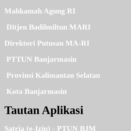
Mahkamah Agung RI
Ditjen Badilmiltun MARI
Direktori Putusan MA-RI
PTTUN Banjarmasin
Provinsi Kalimantan Selatan
Kota Banjarmasin
Tautan Aplikasi
Satria (e-Izin) - PTUN BJM