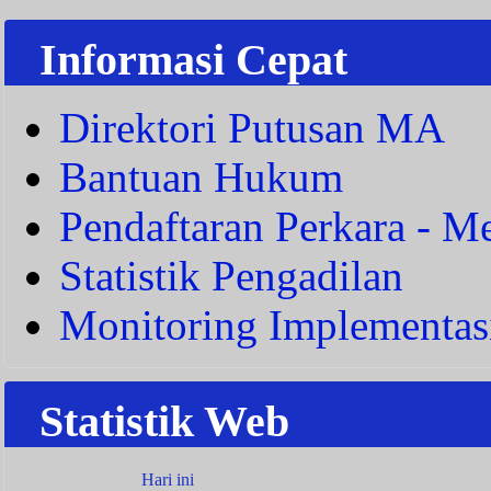
Informasi Cepat
Direktori Putusan MA
Bantuan Hukum
Pendaftaran Perkara - Me
Statistik Pengadilan
Monitoring Implementas
Statistik Web
Hari ini