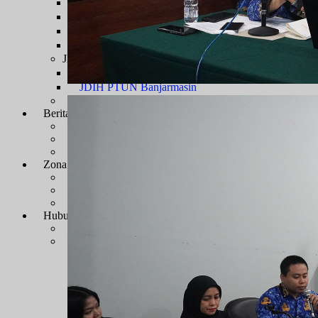
Sengketa Administrasi
Sengketa Informasi
Sengketa PTbPuKu
Sengketa Proses Pemilu
JDIH
JDIH Mahkamah Agung
JDIH PTUN Banjarmasin
e-Court
Berita
Artikel & Galeri
Berita Terkini & Pengumuman
Keikutsertaan Bimtek dan Diklat
Artikel
Zona Integritas
Menuju WBK-WBBM
SK Pembangunan Zona Integritas
Dokumen Pembangunan Zona Integritas
Kegiatan Pembangunan Zona Integritas
Hubungi Kami
Kontak & Alamat
Alamat Kantor
Dewan Redaksi