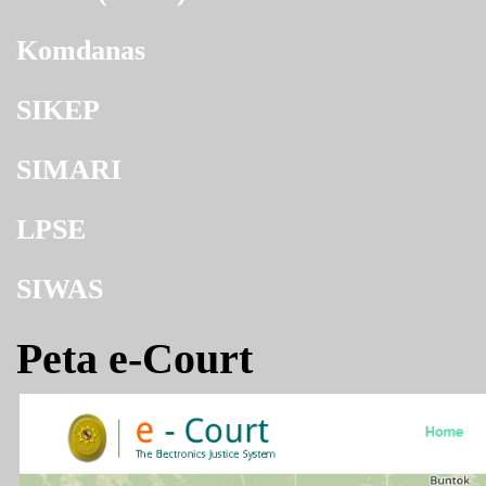
Komdanas
SIKEP
SIMARI
LPSE
SIWAS
Peta e-Court