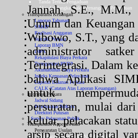
Tanda Terima Pengaduan
Jannah, S.E., M.M.,
Alur dan Jangka Waktu Penanganan Pengaduan
Transparansi Keuangan
Umum dan Keuangan b
Laporan Tahunan
SAKIP
Realisasi Anggaran
Wibowo, S.T., yang da
Statistik Perkara
Laporan BMN
administrator satk
DIPA
Rekapitulasi Biaya Perkara
Terintegrasi. Dalam ke
Transparansi PNBP
Akuntabilitas Biaya Perkara
bahwa Aplikasi SIMP
Indeks Kepuasan Pelayanan
Laporan Bulanan Perkara
CALK (Catatan Atas Laporan Keuangan)
untuk mempermuda
Informasi Perkara
Jadwal Sidang
persuratan, mulai dar
Penelusuran Perkara
Direktori Putusan
keluar, pelacakan stat
Survey Pelayanan Publik
Transparansi Kepegawaian
arsip secara digital y
Persyaratan Usulan
Persyaratan Usulan CPNS Menjadi PNS