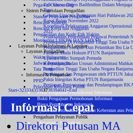
Talk Show: Ditjen Badilmiltun Dalam Menjaga I
Pegawai Outsourcing
Tun
Sistem Pengelolaan Pengadilan
Gelaran Upacara Peringatan Hari Pahlawan 20
Standar Pelayanan Pengadilan
Rapat Bulan November 2022
Rencana Strategis
Koordinasi Pelaksanaan Anggaran Operasional
Rencana Kerja dan Anggaran
2022
Pengawasan dan Kode Etik Hakim
Pelaksanaan Penerimaan Pegawai Pemerintah
Monitoring LHKPN DAN LHKSN
Penempatan Di Pengadilan Tinggi Tata Usaha 
Layanan Publik
Informasi & Laporan
Pengambilan Sumpah Dan Pelantikan Ibu Lia U
Layanan Pengadilan
Panitera Muda Hukum PTUN Banjarmasin
Waktu Pelayanan
Upacara Hari Sumpah Pemuda
Jadwal Persidangan
Kunjungan Badan Urusan Administrasi Mahk
Pengadilan Tinggi Tata Usaha Negara Banjarm
Tata Tertib
Pembinaan dan Pengawasan oleh PTTUN Jakart
Informasi & Pengaduan
Pakta Integritas Ketua PTUN Banjarmasin
PPID
Persiapan Penyusunan dan Pendampingan RKA
Pelayanan Informasi Publik
Start
«
32
33
34
35
36
37
38
39
40
41
»
End
Form Pengajuan Permohonan Informasi
Bukti Pengajuan Permohonan Informasi
Informasi Cepat
Biaya Permohonan Informasi
Syarat dan Prosedur Pengajuan Keberatan atas Pel
Pengaduan Pelayanan Publik
Direktori Putusan MA
Mekanisme Pengaduan
Formulir Pengaduan