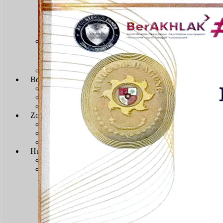
Sengketa Administrasi
Sengketa Informasi
Sengketa PTbPuKu
Sengketa Proses Pemilu
JDIH
JDIH Mahkamah Agung
JDIH PTUN Banjarmasin
e-Court
Berita
Artikel & Galeri
Berita Terkini & Pengumuman
Keikutsertaan Bimtek dan Diklat
Artikel
Zona Integritas
Menuju WBK-WBBM
SK Pembangunan Zona Integritas
Dokumen Pembangunan Zona Integritas
Kegiatan Pembangunan Zona Integritas
Hubungi Kami
Kontak & Alamat
Alamat Kantor
Dewan Redaksi