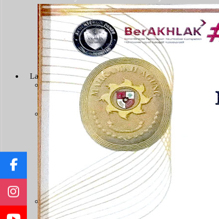
Persyaratan Usulan Kartu Pegawai (KARPEG)
Persyaratan Usulan Tabungan dan Asuransi (TAS
Persyaratan Usulan Kartu Suami (KARSU) atau Ka
Persyaratan Usulan Jabatan
Persyaratan Usulan Pensiun Penuh
Surat Keterangan Tidak Pernah Dijatuhi Hukuman Di
Persyaratan Kenaikan Pangkat
Layanan Hukum
Prosedur Layanan
Prodeo & Bantuan Hukum
Prodeo - Berperkara Gratis
Pos Bantuan Hukum
Layanan Perkara
Panjar Biaya Perkara
Tarif PNBP
Pengajuan Gugatan
Pengajuan Permohonan
Pengajuan Upaya Hukum
Pendaftaran Surat Kuasa
Infografis E-Court
Pengembalian Sisa Panjar
Jenis Kewenangan
Sengketa TUN