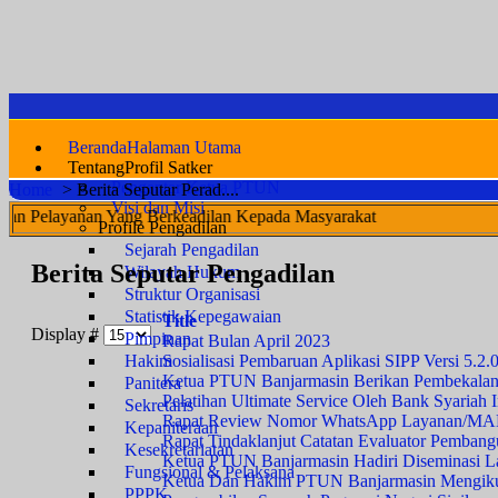
Beranda
Halaman Utama
Tentang
Profil Satker
Pengantar Ketua PTUN
Home
>
Berita Seputar Perad....
Visi dan Misi
Yang Berkeadilan Kepada Masyarakat
Profile Pengadilan
Sejarah Pengadilan
Berita Seputar Pengadilan
Wilayah Hukum
Struktur Organisasi
Statistik Kepegawaian
Title
Display #
Pimpinan
Rapat Bulan April 2023
Sosialisasi Pembaruan Aplikasi SIPP Versi 5.2.
Hakim
Ketua PTUN Banjarmasin Berikan Pembekalan
Panitera
Pelatihan Ultimate Service Oleh Bank Syariah 
Sekretaris
Rapat Review Nomor WhatsApp Layanan/M
Kepaniteraan
Rapat Tindaklanjut Catatan Evaluator Pembang
Kesekretariatan
Ketua PTUN Banjarmasin Hadiri Diseminasi Lay
Fungsional & Pelaksana
Ketua Dan Hakim PTUN Banjarmasin Mengikut
PPPK