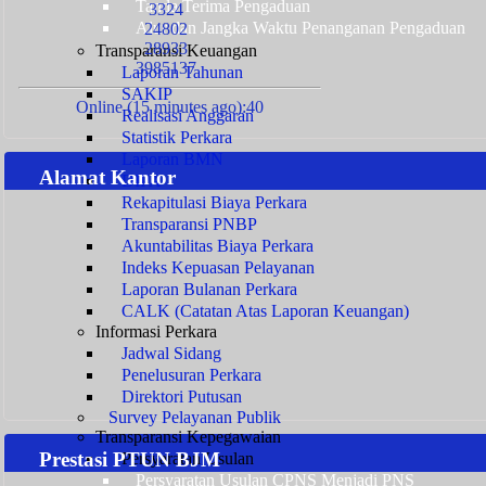
Tanda Terima Pengaduan
3324
Alur dan Jangka Waktu Penanganan Pengaduan
24802
28933
Transparansi Keuangan
3985137
Laporan Tahunan
SAKIP
Online (15 minutes ago):40
Realisasi Anggaran
Statistik Perkara
Laporan BMN
Alamat Kantor
DIPA
Rekapitulasi Biaya Perkara
Transparansi PNBP
Akuntabilitas Biaya Perkara
Indeks Kepuasan Pelayanan
Laporan Bulanan Perkara
CALK (Catatan Atas Laporan Keuangan)
Informasi Perkara
Jadwal Sidang
Penelusuran Perkara
Direktori Putusan
Survey Pelayanan Publik
Transparansi Kepegawaian
Prestasi PTUN BJM
Persyaratan Usulan
Persyaratan Usulan CPNS Menjadi PNS