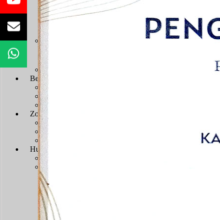
Sengketa Administrasi
Sengketa Informasi
Sengketa PTbPuKu
Sengketa Proses Pemilu
JDIH
JDIH Mahkamah Agung
JDIH PTUN Banjarmasin
e-Court
Berita
Artikel & Galeri
Berita Terkini & Pengumuman
Keikutsertaan Bimtek dan Diklat
Artikel
Zona Integritas
Menuju WBK-WBBM
SK Pembangunan Zona Integritas
Dokumen Pembangunan Zona Integritas
Kegiatan Pembangunan Zona Integritas
Hubungi Kami
Kontak & Alamat
Alamat Kantor
Dewan Redaksi