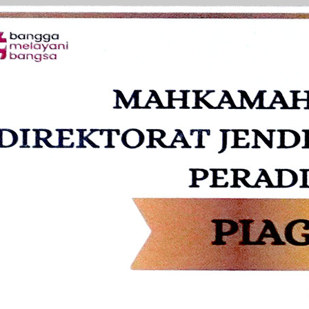
PEN)
rtu Isteri (KARIS)
siplin