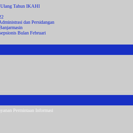
i Ulang Tahun IKAHI
22
Administrasi dan Persidangan
Banjarmasin
epsionis Bulan Februari
ayanan Permintaan Informasi